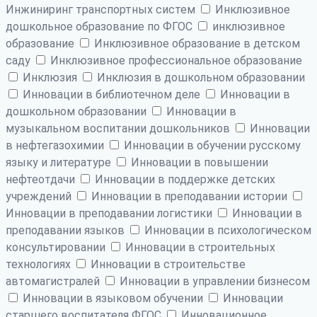
Инжиниринг транспортных систем
Инклюзивное
дошкольное образование по ФГОС
инклюзивное
образование
Инклюзивное образование в детском
саду
Инклюзивное профессиональное образование
Инклюзия
Инклюзия в дошкольном образовании
Инновации в библиотечном деле
Инновации в
дошкольном образовании
Инновации в
музыкальном воспитании дошкольников
Инновации
в нефтегазохимии
Инновации в обучении русскому
языку и литературе
Инновации в повышении
нефтеотдачи
Инновации в поддержке детских
учреждений
Инновации в преподавании истории
Инновации в преподавании логистики
Инновации в
преподавании языков
Инновации в психологическом
консультировании
Инновации в строительных
технологиях
Инновации в строительстве
автомагистралей
Инновации в управлении бизнесом
Инновации в языковом обучении
Инновации
старшего воспитателя ФГОС
Инновационное