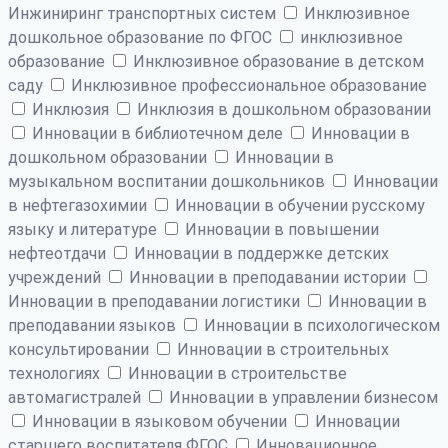
Инжиниринг транспортных систем
Инклюзивное
дошкольное образование по ФГОС
инклюзивное
образование
Инклюзивное образование в детском
саду
Инклюзивное профессиональное образование
Инклюзия
Инклюзия в дошкольном образовании
Инновации в библиотечном деле
Инновации в
дошкольном образовании
Инновации в
музыкальном воспитании дошкольников
Инновации
в нефтегазохимии
Инновации в обучении русскому
языку и литературе
Инновации в повышении
нефтеотдачи
Инновации в поддержке детских
учреждений
Инновации в преподавании истории
Инновации в преподавании логистики
Инновации в
преподавании языков
Инновации в психологическом
консультировании
Инновации в строительных
технологиях
Инновации в строительстве
автомагистралей
Инновации в управлении бизнесом
Инновации в языковом обучении
Инновации
старшего воспитателя ФГОС
Инновационное